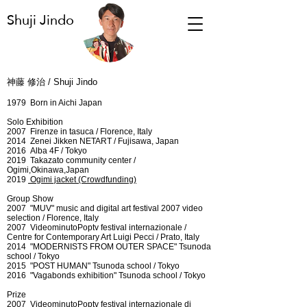
Shuji Jindo
神藤 修治 / Shuji Jindo
1979 Born in Aichi Japan
Solo Exhibition
2007
Firenze in tasuca / Florence, Italy
2014 Zenei Jikken NETART / Fujisawa, Japan
2016 Alba 4F / Tokyo
2019 Takazato
community center /
Ogimi,Okinawa,Japan
​2019
Ogimi jacket (Crowdfunding)
Group Show
​2007 "MUV" music and digital art festival 2007 video
selection / Florence, Italy
2007 VideominutoPoptv festival internazionale /
Centre for Contemporary Art Luigi Pecci / Prato, Italy
2014 "MODERNISTS FROM OUTER SPACE" Tsunoda
school / Tokyo
2015 "POST HUMAN" Tsunoda school
/ Tokyo
2016 "Vagabonds exhibition"
Tsunoda school
/ Tokyo
Prize
2007
VideominutoPoptv festival internazionale di