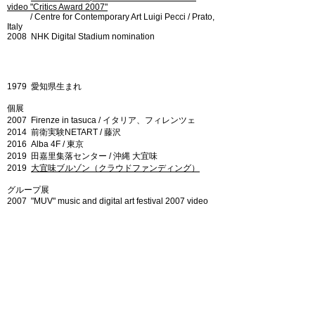
video "Critics Award 2007"
/ Centre for Contemporary Art Luigi Pecci / Prato,
Italy
​2008 NHK Digital Stadium nomination
​1979 愛知県生まれ
個展
2007 Firenze in tasuca / イタリア、フィレンツェ
2014 前衛実験NETART / 藤沢
2016 Alba 4F / 東京
2019 田嘉里集落センター / 沖縄 大宜味
2019
大宜味ブルゾン（クラウドファンディング）
グループ展
​2007 "MUV" music and digital art festival 2007 video
selection / イタリア、フィレンツェ
2007 VideominutoPoptv festival internazionale / ルイ
ジ・ペッチ現代美術センター / プラート、イタリア
2014 角田塾グループ展 "MODERNISTS FROM
OUTER SPACE" / 東京
2015 角田塾グループ展 "POST HUMAN" / 東京
2016 角田塾グループ展 "Vagabonds exhibition" / 東京
受賞