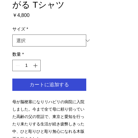
がる Tシャツ
価
￥4,800
格
サイズ
*
数量
*
カートに追加する
母が脳梗塞になりリハビリの病院に入院
しました。今まで全て母に頼り切ってい
た高齢の父の世話で、東京と愛知を行っ
たり来たりする生活が続き疲弊しきった
中、ひと彫りひと彫り無心になれる木版