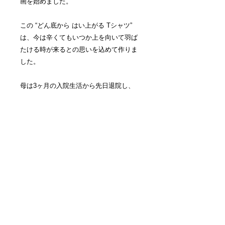
画を始めました。
この “どん底から はい上がる Tシャツ”
は、今は辛くてもいつか上を向いて羽ば
たける時が来るとの思いを込めて作りま
した。
母は3ヶ月の入院生活から先日退院し、
リハビリのかいがあり日常生活をまた送
れるようになりました。3ヶ月間本当に
大変でしたが、ほとんど初めて親とちゃ
んと向き合う時間をもらい、終わってみ
ればとても良かったと思っています。
※ オリジナル木版画付きプレミアム版は
商品一覧から
※ Tシャツはプリントです